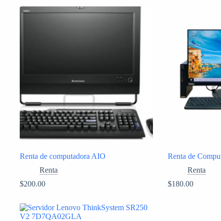
Renta de computadora AIO
Renta de Compu
Renta
Renta
$
200.00
$
180.00