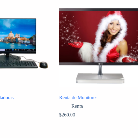
tadoras
Renta de Monitores
Renta
$
260.00