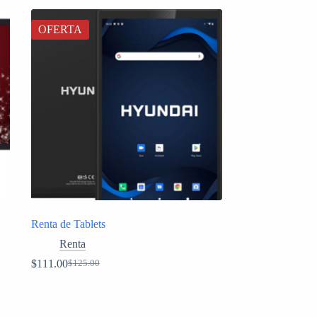
OFERTA
Renta de Tablets
Renta
$
111.00
$
125.00
Original
Current
price
price
was:
is:
$125.00.
$111.00.