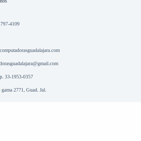
anos
3797-4109
computadorasguadalajara.com
dorasguadalajara@gmail.com
p. 33-1953-0357
 gama 2771, Guad. Jal.