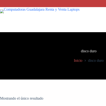
Saltar
al
contenido
disco duro
Inicio
disco duro
Mostrando el único resultado