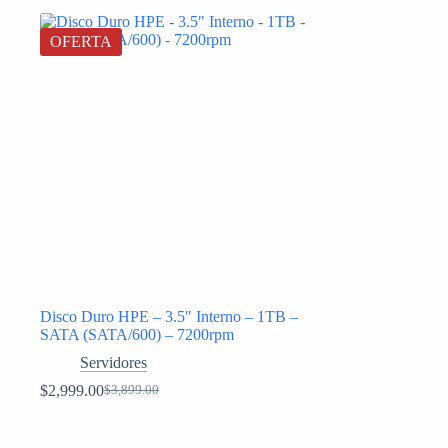
OFERTA
Disco Duro HPE – 3.5″ Interno – 1TB –
SATA (SATA/600) – 7200rpm
Servidores
$
2,999.00
$
3,899.00
Original
Current
price
price
was:
is: