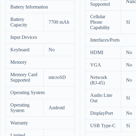
Nan
Supported
Battery Information
Cellular
Battery
7700 mAh
Phone
Sí
Capacity
Capability
Input Devices
Interfaces/Ports
Keyboard
No
HDMI
No
Memory
VGA
No
Memory Card
microSD
Network
Supported
No
(RJ-45)
Operating System
Audio Line
Sí
Out
Operating
Android
System
DisplayPort
No
Warranty
USB Type-C
Sí
Limited