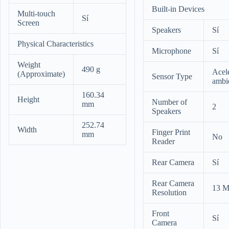
Built-in Devices
Multi-touch
Sí
Screen
Speakers
Sí
Physical Characteristics
Microphone
Sí
Weight
490 g
Acel
(Approximate)
Sensor Type
ambi
160.34
Height
Number of
mm
2
Speakers
252.74
Width
Finger Print
mm
No
Reader
Rear Camera
Sí
Rear Camera
13 M
Resolution
Front
Sí
Camera