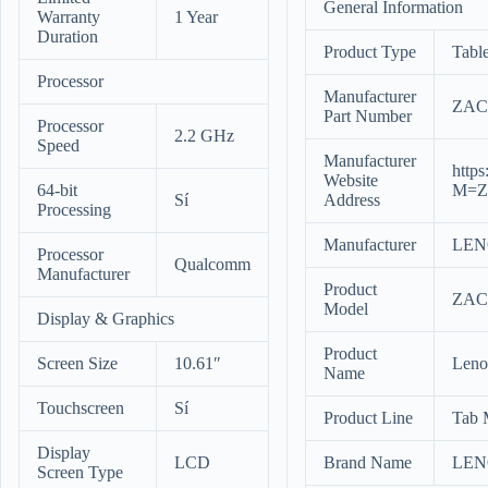
General Information
Warranty
1 Year
Duration
Product Type
Table
Processor
Manufacturer
ZAC
Part Number
Processor
2.2 GHz
Speed
Manufacturer
http
Website
64-bit
M=Z
Sí
Address
Processing
Manufacturer
LE
Processor
Qualcomm
Manufacturer
Product
ZAC
Model
Display & Graphics
Product
Screen Size
10.61″
Leno
Name
Touchscreen
Sí
Product Line
Tab 
Display
LCD
Brand Name
LE
Screen Type