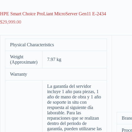
HPE Smart Choice ProLiant MicroServer Gen11 E-2434
$
29,999.00
Physical Characteristics
Weight
7.97 kg
(Approximate)
Warranty
La garantía del servidor
incluye 1 año para piezas, 1
año de mano de obra y 1 año
de soporte in situ con
respuesta al siguiente día
laborable. Para las
reparaciones que se realizan
Bran
dentro del periodo de
garantía, pueden utilizarse las
Proce